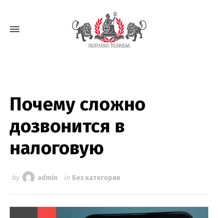
Почему сложно
дозвонится в
налоговую
by
admin
in
Без категории