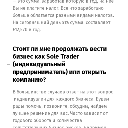
— это сумма, заработав которую в год, на нее
Вы не платите налог. Все что заработано
Русский
English
больше облагается разными видами налогов.
На сегодняшний день эта сумма составляет
£12,570 в год.
Українська
Стоит ли мне продолжать вести
бизнес как Sole Trader
(индивидуальный
предприниматель) или открыть
компанию?
В большинстве случаев ответ на этот вопрос
индивидуален для каждого бизнеса. Будем
рады помочь, позвоните, обсудим, найдем
лучшее решение для вас. Часто зависит от
годового оборота и количества
сопутствующих бизнес рисков. Например,