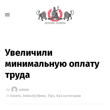
Увеличили
минимальную оплату
труда
by
admin
in
Events
,
Industry News
,
Tips
,
Без категории