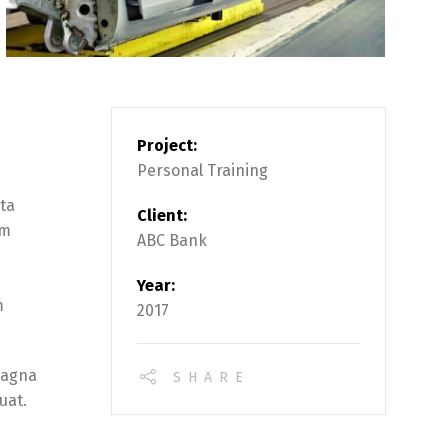
Project:
Personal Training
rta
Client:
am
ABC Bank
Year:
m
2017
magna
SHARE
uat.