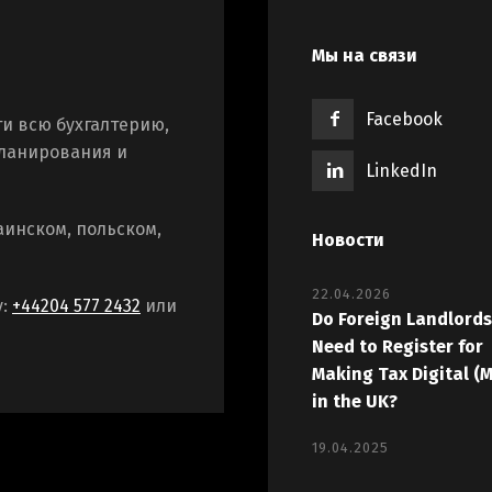
Мы на связи
Facebook
и всю бухгалтерию,
планирования и
LinkedIn
аинском, польском,
Новости
22.04.2026
у:
+44204 577 2432
или
Do Foreign Landlords
Need to Register for
Making Tax Digital (
in the UK?
19.04.2025