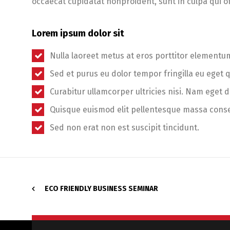
occaecat cupidatat nonproident, sunt in culpa qui of
Lorem ipsum dolor sit
Nulla laoreet metus at eros porttitor elementu
Sed et purus eu dolor tempor fringilla eu eget 
Curabitur ullamcorper ultricies nisi. Nam eget d
Quisque euismod elit pellentesque massa cons
Sed non erat non est suscipit tincidunt.
ECO FRIENDLY BUSINESS SEMINAR