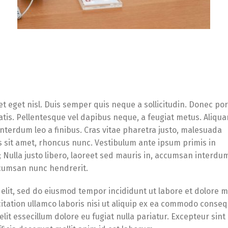
et eget nisl. Duis semper quis neque a sollicitudin. Donec po
enatis. Pellentesque vel dapibus neque, a feugiat metus. Aliqu
 interdum leo a finibus. Cras vitae pharetra justo, malesuada
s sit amet, rhoncus nunc. Vestibulum ante ipsum primis in
Switch The Language
e; Nulla justo libero, laoreet sed mauris in, accumsan interdu
accumsan nunc hendrerit.
 elit, sed do eiusmod tempor incididunt ut labore et dolore 
Русский
English
Українська
itation ullamco laboris nisi ut aliquip ex ea commodo conseq
lit essecillum dolore eu fugiat nulla pariatur. Excepteur sint