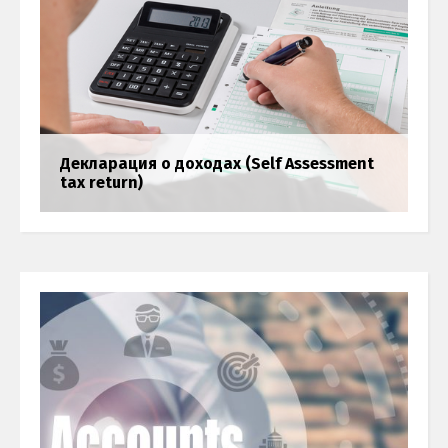
Декларация о доходах (Self Assessment
tax return)
НДС (VAT)
Бухгалтерия