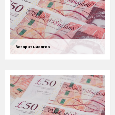
Возврат налогов
Годовой отчёт
Бухгалтерия
Switch The Language
Русский
English